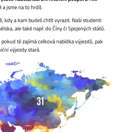
 a jsme na to hrdí).
 kdy a kam budeš chtít vyrazit. Naši studenti
lska, ale také např. do Číny či Spojených států.
A pokud tě zajímá celková nabídka výjezdů, pak
niční výjezdy stará.