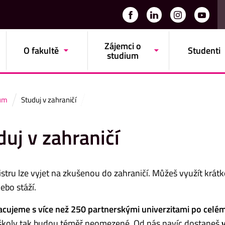
Zájemci o
O fakultě
Studenti
studium
ium
Studuj v zahraničí
duj v zahraničí
istru lze vyjet na zkušenou do zahraničí. Můžeš využít kr
ebo stáží.
cujeme s více než 250 partnerskými univerzitami po celém
školy tak budou téměř neomezené. Od nás navíc dostaneš