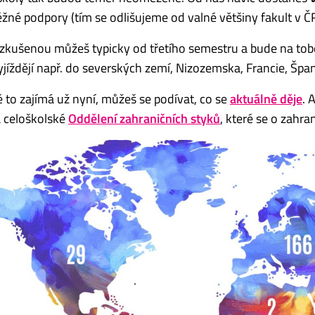
žné podpory (tím se odlišujeme od valné většiny fakult v ČR
 zkušenou můžeš typicky od třetího semestru a bude na tobě,
jíždějí např. do severských zemí, Nizozemska, Francie, Španě
 to zajímá už nyní, můžeš se podívat, co se
aktuálně děje
. 
 celoškolské
Oddělení zahraničních styků
, které se o zahra