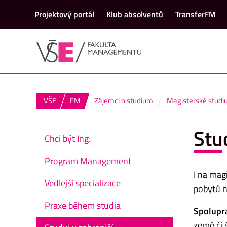
Projektový portál
Klub absolventů
TransferFM
VŠE
FM
Zájemci o studium
Magisterské stud
Stu
Chci být Ing.
Program Management
I na mag
Vedlejší specializace
pobytů n
Praxe během studia
Spolupra
země či 