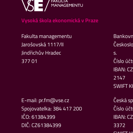
Vysoká škola ekonomická v Praze
Fakulta managementu
Bankovní
Jarošovská 1117/II
Českoslo
Jindřichův Hradec
s.
377 01
Číslo ú
IBAN: C
2147
SWIFT K
E-mail:
pr.fm@vse.cz
Česká spo
Spojovatelka: 384 417 200
Číslo ú
IČO: 61384399
IBAN: C
DIČ: CZ61384399
3372