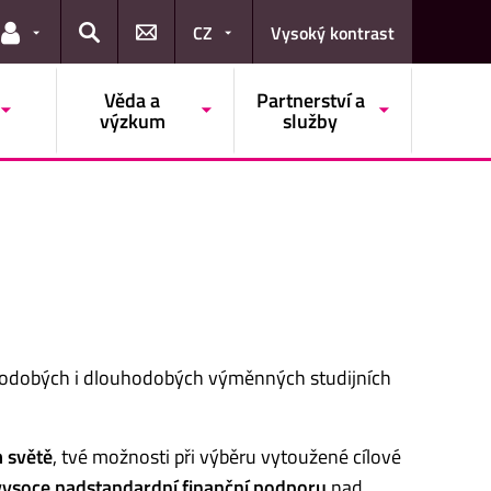
CZ
Vysoký kontrast
Odkazy pro uživatele
Hledat
Věda a
Partnerství a
výzkum
služby
átkodobých i dlouhodobých výměnných studijních
 světě
, tvé možnosti při výběru vytoužené cílové
vysoce nadstandardní finanční podporu
nad