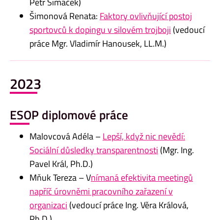
Petr Šimáček)
Šimonová Renata:
Faktory ovlivňující postoj
sportovců k dopingu v silovém trojboji
(vedoucí
práce Mgr. Vladimír Hanousek, LL.M.)
2023
ESOP diplomové práce
Malovcová Adéla –
Lepší, když nic nevědí:
Sociální důsledky transparentnosti
(Mgr. Ing.
Pavel Král, Ph.D.)
Mňuk Tereza – V
nímaná efektivita meetingů
napříč úrovněmi pracovního zařazení v
organizaci
(vedoucí práce Ing. Věra Králová,
Ph.D.)