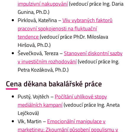
impulzivní nakupování
(vedoucí práce Ing. Daria
Gunina, Ph.D.)
Pirklová, Kateřina –
Vliv vybraných faktorů
pracovní spokojenosti na fluktuační
tendence
(vedoucí práce PhDr. Miloslava
Hiršová, Ph.D.)
Ševečková, Tereza –
Stanovení diskontní sazby
v investičním rozhodování
(vedoucí práce Ing.
Petra Kozáková, Ph.D.)
Cena děkana bakalářské práce
Pustý, Vojtěch –
Počítání uhlíkové stopy
mediálních kampaní
(vedoucí práce Ing. Aneta
Lejčková)
Vlk, Martin –
Emocionální manipulace v
marketingu: Zkoumání působení populismu v