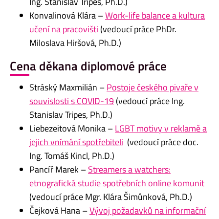
Ing. Stanislav Tripes, Ph.D.)
Konvalinová Klára –
Work-life balance a kultura
učení na pracovišti
(vedoucí práce PhDr.
Miloslava Hiršová, Ph.D.)
Cena děkana diplomové práce
Stráský Maxmilián –
Postoje českého pivaře v
souvislosti s COVID-19
(vedoucí práce Ing.
Stanislav Tripes, Ph.D.)
Liebezeitová Monika –
LGBT motivy v reklamě a
jejich vnímání spotřebiteli
(vedoucí práce doc.
Ing. Tomáš Kincl, Ph.D.)
Pancíř Marek –
Streamers a watchers:
etnografická studie spotřebních online komunit
(vedoucí práce Mgr. Klára Šimůnková, Ph.D.)
Čejková Hana –
Vývoj požadavků na informační