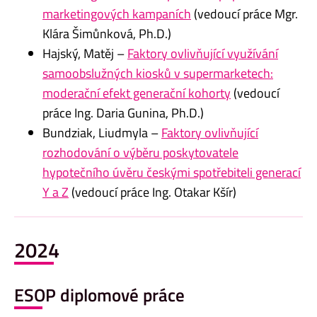
marketingových kampaních
(vedoucí práce Mgr.
Klára Šimůnková, Ph.D.)
Hajský, Matěj –
Faktory ovlivňující využívání
samoobslužných kiosků v supermarketech:
moderační efekt generační kohorty
(vedoucí
práce Ing. Daria Gunina, Ph.D.)
Bundziak, Liudmyla –
Faktory ovlivňující
rozhodování o výběru poskytovatele
hypotečního úvěru českými spotřebiteli generací
Y a Z
(vedoucí práce Ing. Otakar Kšír)
2024
ESOP diplomové práce