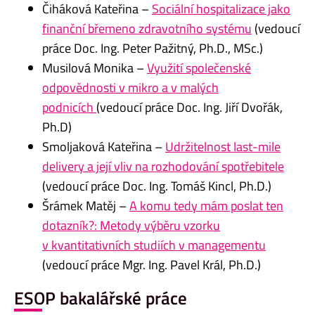
Čiháková Kateřina –
Sociální hospitalizace jako
finanční břemeno zdravotního systému
(vedoucí
práce Doc. Ing. Peter Pažitný, Ph.D., MSc.)
Musilová Monika –
Využití společenské
odpovědnosti v mikro a v malých
podnicích
(vedoucí práce Doc. Ing. Jiří Dvořák,
Ph.D)
Smoljaková Kateřina –
Udržitelnost last-mile
delivery a její vliv na rozhodování spotřebitele
(vedoucí práce Doc. Ing. Tomáš Kincl, Ph.D.)
Šrámek Matěj –
A komu tedy mám poslat ten
dotazník?: Metody výběru vzorku
v kvantitativních studiích v managementu
(vedoucí práce Mgr. Ing. Pavel Král, Ph.D.)
ESOP bakalářské práce