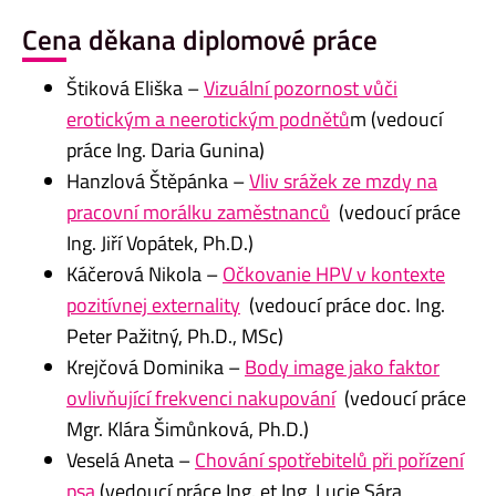
Cena děkana diplomové práce
Štiková Eliška –
Vizuální pozornost vůči
erotickým a neerotickým podnětů
m (vedoucí
práce Ing. Daria Gunina)
Hanzlová Štěpánka –
Vliv srážek ze mzdy na
pracovní morálku zaměstnanců
(vedoucí práce
Ing. Jiří Vopátek, Ph.D.)
Káčerová Nikola –
Očkovanie HPV v kontexte
pozitívnej externality
(vedoucí práce doc. Ing.
Peter Pažitný, Ph.D., MSc)
Krejčová Dominika –
Body image jako faktor
ovlivňující frekvenci nakupování
(vedoucí práce
Mgr. Klára Šimůnková, Ph.D.)
Veselá Aneta –
Chování spotřebitelů při pořízení
psa
(vedoucí práce Ing. et Ing. Lucie Sára