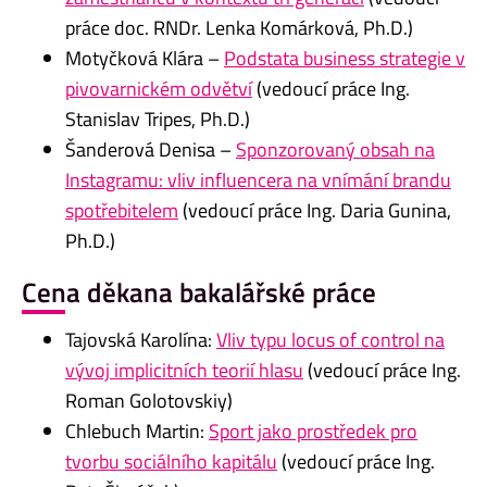
práce doc. RNDr. Lenka Komárková, Ph.D.)
Motyčková Klára –
Podstata business strategie v
pivovarnickém odvětví
(vedoucí práce Ing.
Stanislav Tripes, Ph.D.)
Šanderová Denisa –
Sponzorovaný obsah na
Instagramu: vliv influencera na vnímání brandu
spotřebitelem
(vedoucí práce Ing. Daria Gunina,
Ph.D.)
Cena děkana bakalářské práce
Tajovská Karolína:
Vliv typu locus of control na
vývoj implicitních teorií hlasu
(vedoucí práce Ing.
Roman Golotovskiy)
Chlebuch Martin:
Sport jako prostředek pro
tvorbu sociálního kapitálu
(vedoucí práce Ing.