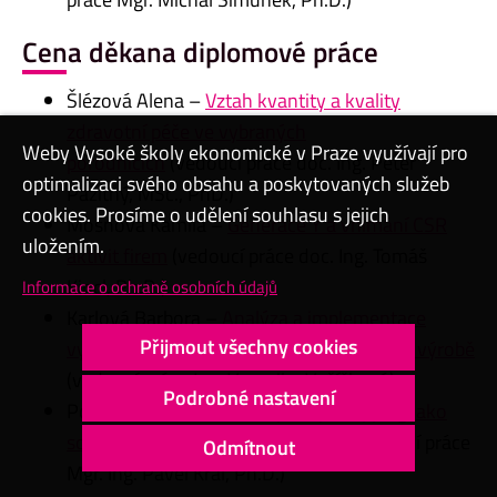
Cena děkana diplomové práce
Šlézová Alena –
Vztah kvantity a kvality
zdravotní péče ve vybraných
Weby Vysoké školy ekonomické v Praze využívají pro
porodnicích
(vedoucí práce doc. Ing. Peter
optimalizaci svého obsahu a poskytovaných služeb
Pažitný, MSc., PhD.)
cookies. Prosíme o udělení souhlasu s jejich
Mošnová Kamila –
Generace Y a vnímání CSR
uložením.
aktivit firem
(vedoucí práce doc. Ing. Tomáš
Kincl, Ph.D.)
Informace o ochraně osobních údajů
Karlová Barbora –
Analýza a implementace
Přijmout všechny cookies
vybraných technik lean managementu ve výrobě
(vedoucí práce Ing. Veronika Vašíčková)
Podrobné nastavení
Potměšilová Renata –
Mystery shopping jako
součást hodnocení zaměstnanců
(vedoucí práce
Odmítnout
Mgr. Ing. Pavel Král, Ph.D.)