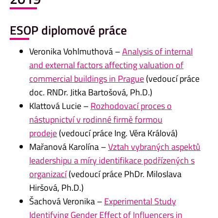
ESOP diplomové práce
Veronika Vohlmuthová –
Analysis of internal
and external factors affecting valuation of
commercial buildings in Prague
(vedoucí práce
doc. RNDr. Jitka Bartošová, Ph.D.)
Klattová Lucie –
Rozhodovací proces o
nástupnictví v rodinné firmě formou
prodeje
(vedoucí práce Ing. Věra Králová)
Mařanová Karolína –
Vztah vybraných aspektů
leadershipu a míry identifikace podřízených s
organizací
(vedoucí práce PhDr. Miloslava
Hiršová, Ph.D.)
Šachová Veronika –
Experimental Study
Identifying Gender Effect of Influencers in