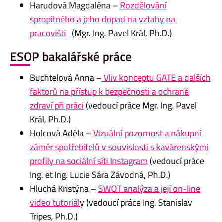
Harudová Magdaléna –
Rozdělování
spropitného a jeho dopad na vztahy na
pracovišti
(Mgr. Ing. Pavel Král, Ph.D.)
ESOP bakalářské práce
Buchtelová Anna –
Vliv konceptu GATE a dalších
faktorů na přístup k bezpečnosti a ochraně
zdraví při práci
(vedoucí práce Mgr. Ing. Pavel
Král, Ph.D.)
Holcová Adéla –
Vizuální pozornost a nákupní
záměr spotřebitelů v souvislosti s kavárenskými
profily na sociální síti Instagram
(vedoucí práce
Ing. et Ing. Lucie Sára Závodná, Ph.D.)
Hluchá Kristýna –
SWOT analýza a její on-line
video tutoriál
y (vedoucí práce Ing. Stanislav
Tripes, Ph.D.)