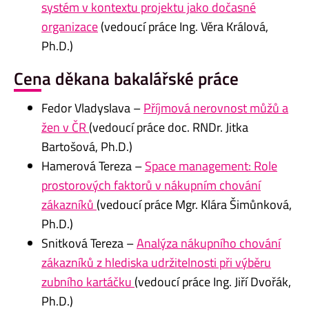
systém v kontextu projektu jako dočasné
organizace
(vedoucí práce Ing. Věra Králová,
Ph.D.)
Cena děkana bakalářské práce
Fedor Vladyslava –
Příjmová nerovnost můžů a
žen v ČR
(vedoucí práce doc. RNDr. Jitka
Bartošová, Ph.D.)
Hamerová Tereza –
Space management: Role
prostorových faktorů v nákupním chování
zákazníků
(vedoucí práce Mgr. Klára Šimůnková,
Ph.D.)
Snitková Tereza –
Analýza nákupního chování
zákazníků z hlediska udržitelnosti při výběru
zubního kartáčku
(vedoucí práce Ing. Jiří Dvořák,
Ph.D.)