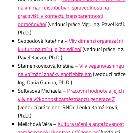
na vnímání distributivní spravedlnosti na
pracovišti v kontextu transparentnosti
odměňování
(vedoucí práce Mgr. Ing. Pavel Král,
Ph.D.)
Svobodová Kateřina –
Vliv dimenzí organizační
kultury na míru jejího sdílení
(vedoucí práce Ing.
Pavel Kaczor, Ph.D.)
Stamenkovicová Kristina –
Vliv veganwashingu
na vnímání značky spotřebitelem
(vedoucí práce
Ing. Daria Gunina, Ph.D.)
Šoltýsová Michaela –
Pracovní hodnoty a jejich
vliv na výkonnost zaměstnanců generace Z
(vedoucí práce doc. RNDr. Lenka Komárková,
Ph.D.)
Melichová Věra –
Kultura učení a angažovanost
zaměstnanců v kontextu tří generací
(vedoucí