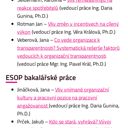
reakce spotřebitelů
(vedoucí práce Ing. Daria
Gunina, Ph.D.)
Rotman Jan –
Vliv změn v incentivech na cílený
výkon
(vedoucí práce Ing. Věra Králová, Ph.D.)
Veberová, Jana –
Co vede organizace k
transparentnosti? Systematická rešerše faktorů
vedoucích k organizační transparentnosti
(vedoucí práce Mgr. Ing. Pavel Král, Ph.D.)
ESOP bakalářské práce
Jináčková, Jana –
Vliv vnímané organizační
kultury a pracovní pozice na pracovní
angažovanost
(vedoucí práce Ing. Daria Gunina,
Ph.D.)
Prček, Jakub –
Kdo se stará, vyhrává? Vývoj