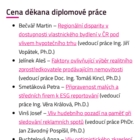
Cena děkana diplomové práce
Bečvář Martin –
Regionální disparity v
dostupnosti vlastnického bydlení v ČR pod
vlivem hypotečního trhu
(vedoucí práce Ing. Jiří
Vopátek, Ph.D.)
Jelínek Aleš –
Faktory ovlivňující výběr realitního
zprostředkovatele prodávajícím nemovitosti
(vedoucí práce Doc. Ing. Tomáš Kincl, Ph.D.)
Smetáková Petra –
Připravenost malých a
středních firem k ESG reportování
(vedoucí
práce Ing. Věra Králová, Ph.D.)
Vinš Josef –
Vliv hudebního pozadí na paměť při
sledování reklamních spotů
(vedoucí práce PhDr.
Jan Závodný Pospíšil, Ph.D.)
Buchtelová Anna –
Vliv optimistického zkreslení