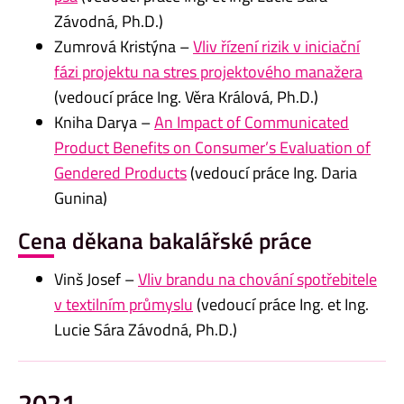
Závodná, Ph.D.)
Zumrová Kristýna –
Vliv řízení rizik v iniciační
fázi projektu na stres projektového manažera
(vedoucí práce Ing. Věra Králová, Ph.D.)
Kniha Darya –
An Impact of Communicated
Product Benefits on Consumer’s Evaluation of
Gendered Products
(vedoucí práce Ing. Daria
Gunina)
Cena děkana bakalářské práce
Vinš Josef –
Vliv brandu na chování spotřebitele
v textilním průmyslu
(vedoucí práce Ing. et Ing.
Lucie Sára Závodná, Ph.D.)
2021