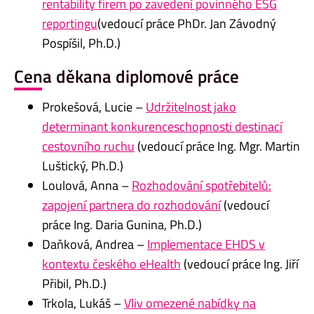
rentability firem po zavedení povinného ESG
reportingu
(vedoucí práce PhDr. Jan Závodný
Pospíšil, Ph.D.)
Cena děkana diplomové práce
Prokešová, Lucie –
Udržitelnost jako
determinant konkurenceschopnosti destinací
cestovního ruchu
(vedoucí práce Ing. Mgr. Martin
Luštický, Ph.D.)
Loulová, Anna –
Rozhodování spotřebitelů:
zapojení partnera do rozhodování
(vedoucí
práce Ing. Daria Gunina, Ph.D.)
Daňková, Andrea –
Implementace EHDS v
kontextu českého eHealth
(vedoucí práce Ing. Jiří
Přibil, Ph.D.)
Trkola, Lukáš –
Vliv omezené nabídky na