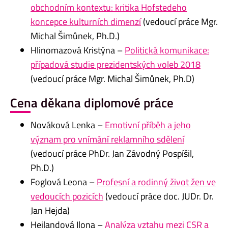
obchodním kontextu: kritika Hofstedeho
koncepce kulturních dimenzí
(vedoucí práce Mgr.
Michal Šimůnek, Ph.D.)
Hlinomazová Kristýna –
Politická komunikace:
případová studie prezidentských voleb 2018
(vedoucí práce Mgr. Michal Šimůnek, Ph.D)
Cena děkana diplomové práce
Nováková Lenka –
Emotivní příběh a jeho
význam pro vnímání reklamního sdělení
(vedoucí práce PhDr. Jan Závodný Pospíšil,
Ph.D.)
Foglová Leona –
Profesní a rodinný život žen ve
vedoucích pozicích
(vedoucí práce doc. JUDr. Dr.
Jan Hejda)
Heilandová Ilona –
Analýza vztahu mezi CSR a