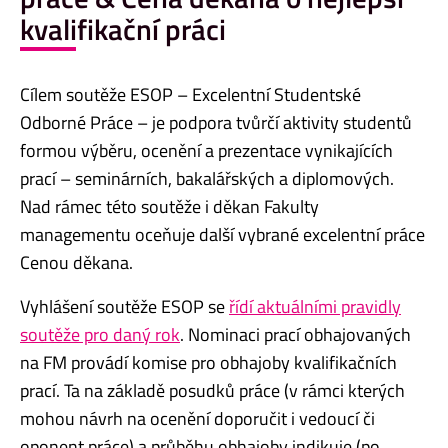
kvalifikační práci
Cílem soutěže ESOP – Excelentní Studentské
Odborné Práce – je podpora tvůrčí aktivity studentů
formou výběru, ocenění a prezentace vynikajících
prací – seminárních, bakalářských a diplomových.
Nad rámec této soutěže i děkan Fakulty
managementu oceňuje další vybrané excelentní práce
Cenou děkana.
Vyhlášení soutěže ESOP se
řídí aktuálními pravidly
soutěže pro daný rok
. Nominaci prací obhajovaných
na FM provádí komise pro obhajoby kvalifikačních
prací. Ta na základě posudků práce (v rámci kterých
mohou návrh na ocenění doporučit i vedoucí či
oponent práce) a průběhu obhajoby indikuje (po