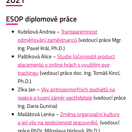
ESOP diplomové práce
Kubišová Andrea –
Transparentnost
odměňování zaměstnanců
(vedoucí práce Mgr.
Ing. Pavel Král, Ph.D.)
Paštiková Alice –
Studie (účinnosti) product
placementu v online hrách s využitím eye
trackingu
(vedoucí práce doc. Ing. Tomáš Kincl,
Ph.D.)
Zíka Jan –
Vliv antropomorfních podnětů na
reakce a kupní záměr spotřebitele
(vedoucí práce
Ing. Daria Gunina)
Mašátová Lenka –
Změna organizační kultury
a její vliv na spokojenost pracovníků
(vedoucí
práce PhDr. Miloslava Hiršová, Ph.D.)