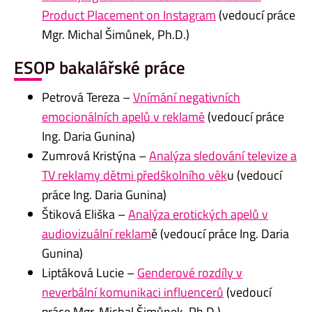
Product Placement on Instagram
(vedoucí práce
Mgr. Michal Šimůnek, Ph.D.)
ESOP bakalářské práce
Petrová Tereza –
Vnímání negativních
emocionálních apelů v reklamě
(vedoucí práce
Ing. Daria Gunina)
Zumrová Kristýna –
Analýza sledování televize a
TV reklamy dětmi předškolního věk
u (vedoucí
práce Ing. Daria Gunina)
Štiková Eliška –
Analýza erotických apelů v
audiovizuální reklam
ě (vedoucí práce Ing. Daria
Gunina)
Liptáková Lucie –
Genderové rozdíly v
neverbální komunikaci influencerů
(vedoucí
práce Mgr. Michal Šimůnek, Ph.D.)