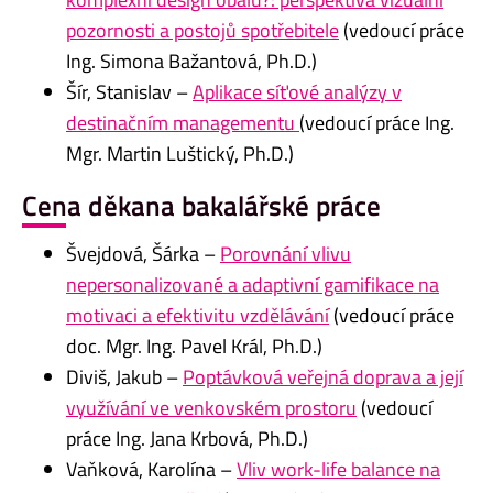
pozornosti a postojů spotřebitele
(vedoucí práce
Ing. Simona Bažantová, Ph.D.)
Šír, Stanislav –
Aplikace síťové analýzy v
destinačním managementu
(vedoucí práce Ing.
Mgr. Martin Luštický, Ph.D.)
Cena děkana bakalářské práce
Švejdová, Šárka –
Porovnání vlivu
nepersonalizované a adaptivní gamifikace na
motivaci a efektivitu vzdělávání
(vedoucí práce
doc. Mgr. Ing. Pavel Král, Ph.D.)
Diviš, Jakub –
Poptávková veřejná doprava a její
využívání ve venkovském prostoru
(vedoucí
práce Ing. Jana Krbová, Ph.D.)
Vaňková, Karolína –
Vliv work-life balance na