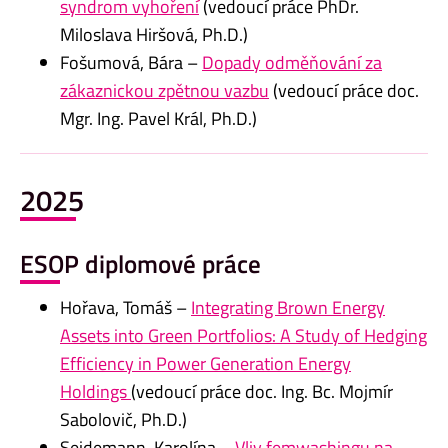
syndrom vyhoření
(vedoucí práce PhDr.
Miloslava Hiršová, Ph.D.)
Fošumová, Bára –
Dopady odměňování za
zákaznickou zpětnou vazbu
(vedoucí práce doc.
Mgr. Ing. Pavel Král, Ph.D.)
2025
ESOP diplomové práce
Hořava, Tomáš –
Integrating Brown Energy
Assets into Green Portfolios: A Study of Hedging
Efficiency in Power Generation Energy
Holdings
(vedoucí práce doc. Ing. Bc. Mojmír
Sabolovič, Ph.D.)
Seidemann, Karolína –
Vliv femwashingu na