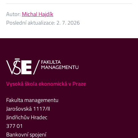
Autor:
Michal Hajdík
Poslední aktualizace:
2. 7. 2026
Vysoká škola ekonomická v Praze
Fakulta managementu
Jarošovská 1117/II
Jindřichův Hradec
377 01
Bankovní spojení