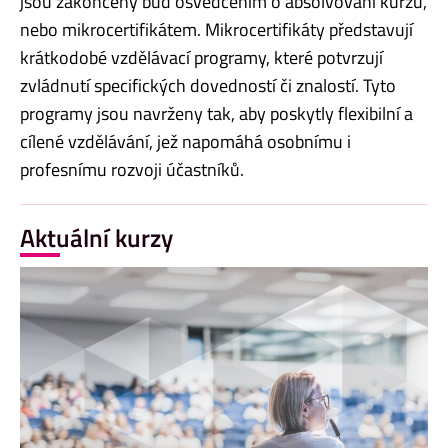
jsou zakončeny buď osvědčením o absolvování kurzu,
nebo mikrocertifikátem. Mikrocertifikáty představují
krátkodobé vzdělávací programy, které potvrzují
zvládnutí specifických dovedností či znalostí. Tyto
programy jsou navrženy tak, aby poskytly flexibilní a
cílené vzdělávání, jež napomáhá osobnímu i
profesnímu rozvoji účastníků.
Aktuální kurzy
Kurzy CTZ