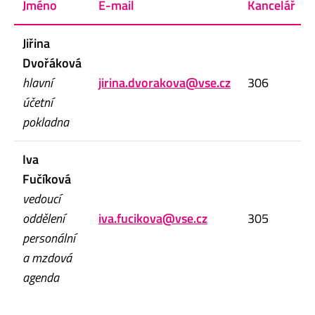
Jméno
E-mail
Kancelář
Jiřina
Dvořáková
hlavní
jirina.dvorakova@vse.cz
306
účetní
pokladna
Iva
Fučíková
vedoucí
oddělení
iva.fucikova@vse.cz
305
personální
a mzdová
agenda