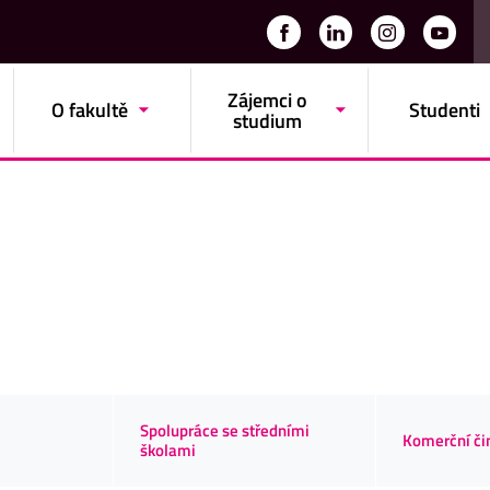
Zájemci o
O fakultě
Studenti
studium
Spolupráce se středními
Komerční či
školami