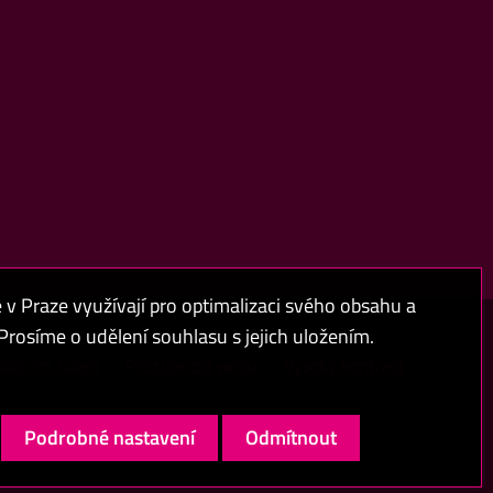
 Praze využívají pro optimalizaci svého obsahu a
rosíme o udělení souhlasu s jejich uložením.
sobních údajů
Přístupnost webu
Vysoký kontrast
Podrobné nastavení
Odmítnout