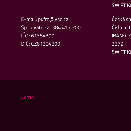
SWIFT K
E-mail:
pr.fm@vse.cz
Česká spo
Spojovatelka: 384 417 200
Číslo ú
IČO: 61384399
IBAN: C
DIČ: CZ61384399
3372
SWIFT K
Admin