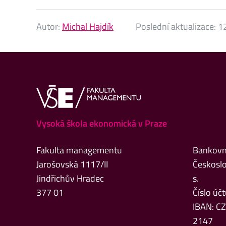
Autor:
Michal Hajdík
Poslední aktualizace:
12
Vysoká škola ekonomická v Praze
Fakulta managementu
Bankovní
Jarošovská 1117/II
Českoslo
Jindřichův Hradec
s.
377 01
Číslo ú
IBAN: C
2147