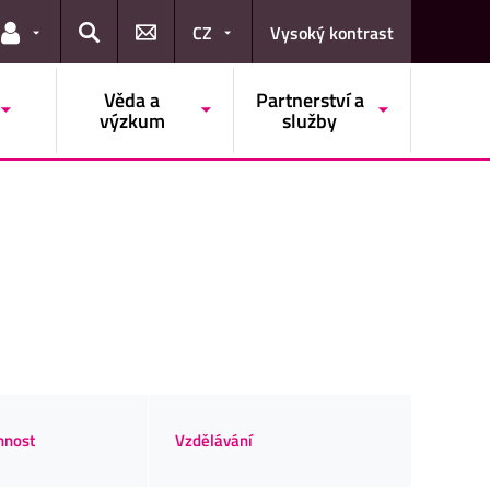
CZ
Vysoký kontrast
Odkazy pro uživatele
Hledat
Věda a
Partnerství a
výzkum
služby
nnost
Vzdělávání