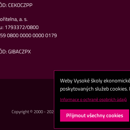
ÓD: CEKOCZPP
řitelna, a. s.
čtu: 1793372/0800
Z59 0800 0000 0000 0179
ÓD: GIBACZPX
Weby Vysoké školy ekonomické v
poskytovaných služeb cookies. P
Cookies a ochrana o
Informace o ochraně osobních údajů
Copyright © 2000 - 2026 Vysoká škola ekonomická v Praze
Přijmout všechny cookies