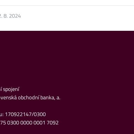
. 8. 2024
 spojení
venská obchodní banka, a.
čtu: 170922147/0300
Z75 0300 0000 0001 7092