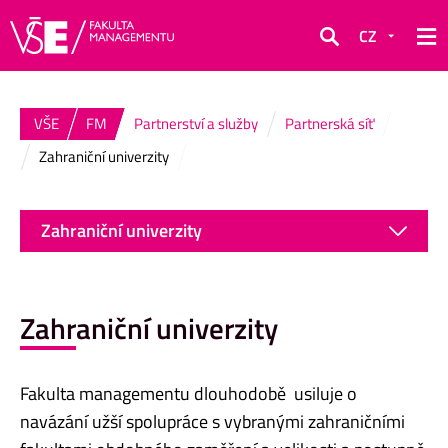
CZ
Hledat
VŠE
FM
Partnerství a služby
Partnerská síť
Zahraniční univerzity
Zahraniční univerzity
Zahraniční univerzity
Fakulta managementu dlouhodobě usiluje o
navázání užší spolupráce s vybranými zahraničními