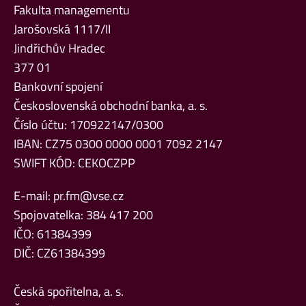
Fakulta managementu
Jarošovská 1117/II
Jindřichův Hradec
377 01
Bankovní spojení
Československá obchodní banka, a. s.
Číslo účtu: 170922147/0300
IBAN: CZ75 0300 0000 0001 7092 2147
SWIFT KÓD: CEKOCZPP
E-mail:
pr.fm@vse.cz
Spojovatelka: 384 417 200
IČO: 61384399
DIČ: CZ61384399
Česká spořitelna, a. s.