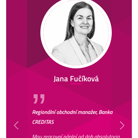
Jana Fučíková
Regionální obchodní manažer, Banka
CREDITAS
Předchozí
Následu
Mou pracovní náplní od dob absolutoria