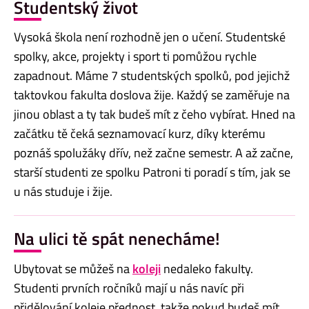
Studentský život
Vysoká škola není rozhodně jen o učení. Studentské
spolky, akce, projekty i sport ti pomůžou rychle
zapadnout. Máme 7 studentských spolků, pod jejichž
taktovkou fakulta doslova žije. Každý se zaměřuje na
jinou oblast a ty tak budeš mít z čeho vybírat. Hned na
začátku tě čeká seznamovací kurz, díky kterému
poznáš spolužáky dřív, než začne semestr. A až začne,
starší studenti ze spolku Patroni ti poradí s tím, jak se
u nás studuje i žije.
Na ulici tě spát nenecháme!
Ubytovat se můžeš na
koleji
nedaleko fakulty.
Studenti prvních ročníků mají u nás navíc při
přidělování koleje přednost, takže pokud budeš mít