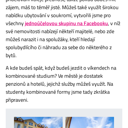
zájem, máš to téměř jisté. Můžeš také využít širokou
nabídku ubytování v soukromí, vytvořili jsme pro
všechny
jednoúčelovou skupinu na Facebooku
, v níž
své nemovitosti nabízejí někteří majitelé, nebo zde
můžeš narazit i na spolužáky, kteří hledají
spolubydlícího či náhradu za sebe do některého z
bytů.
A kde budeš spát, když budeš jezdit o víkendech na
kombinované studium? Ve městě je dostatek
penzionů a hotelů, jejichž služby můžeš využít. Na
studenty kombinované formy jsme tady zkrátka
připraveni.