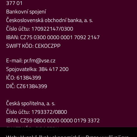
377 01
Bankovní spojení
Československá obchodní banka, a. s.
Číslo účtu: 170922147/0300
IBAN: CZ75 0300 0000 0001 7092 2147
SWIFT KÓD: CEKOCZPP
E-mail:
pr.fm@vse.cz
Spojovatelka: 384 417 200
IČO: 61384399
DIČ: CZ61384399
Česká spořitelna, a. s.
Číslo účtu: 1793372/0800
IBAN: CZ59 0800 0000 0000 0179 3372
SWIFT KÓD: GIBACZPX