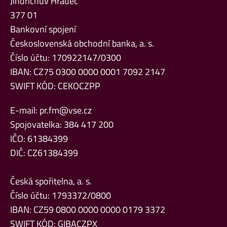
Jindřichův Hradec
377 01
Bankovní spojení
Československá obchodní banka, a. s.
Číslo účtu: 170922147/0300
IBAN: CZ75 0300 0000 0001 7092 2147
SWIFT KÓD: CEKOCZPP
E-mail:
pr.fm@vse.cz
Spojovatelka: 384 417 200
IČO: 61384399
DIČ: CZ61384399
Česká spořitelna, a. s.
Číslo účtu: 1793372/0800
IBAN: CZ59 0800 0000 0000 0179 3372
SWIFT KÓD: GIBACZPX