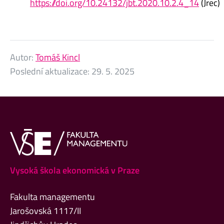
https://doi.org/10.24132/jbt.2020.10.2.4_14
(Jrec)
Autor:
Tomáš Kincl
Poslední aktualizace:
29. 5. 2025
Vysoká škola ekonomická v Praze
Fakulta managementu
Jarošovská 1117/II