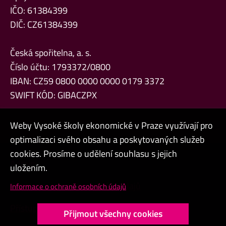
IČO: 61384399
DIČ: CZ61384399
Česká spořitelna, a. s.
Číslo účtu: 1793372/0800
IBAN: CZ59 0800 0000 0000 0179 3372
SWIFT KÓD: GIBACZPX
Weby Vysoké školy ekonomické v Praze využívají pro
optimalizaci svého obsahu a poskytovaných služeb
cookies. Prosíme o udělení souhlasu s jejich
Admin
uložením.
Cookies a ochrana osobních údajů
Informace o ochraně osobních údajů
Přístupnost webu
Přijmout všechny cookies