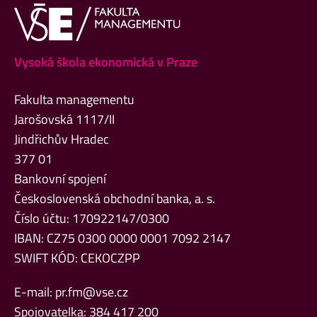
Vysoká škola ekonomická v Praze
Fakulta managementu
Jarošovská 1117/II
Jindřichův Hradec
377 01
Bankovní spojení
Československá obchodní banka, a. s.
Číslo účtu: 170922147/0300
IBAN: CZ75 0300 0000 0001 7092 2147
SWIFT KÓD: CEKOCZPP
E-mail:
pr.fm@vse.cz
Spojovatelka: 384 417 200