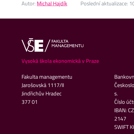
Autor:
Michal Hajdík
Poslední aktualizace:
10
Vysoká škola ekonomická v Praze
Fakulta managementu
Bankovní
Jarošovská 1117/II
Českoslo
Jindřichův Hradec
s.
377 01
Číslo ú
IBAN: C
2147
SWIFT K