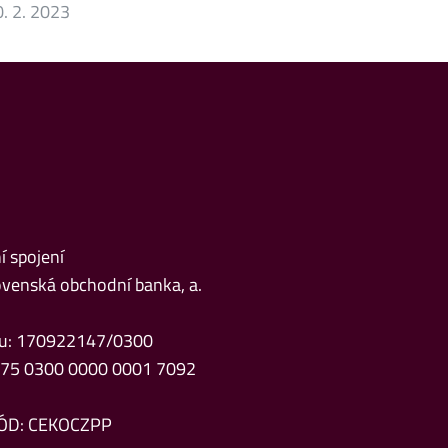
. 2. 2023
 spojení
venská obchodní banka, a.
čtu: 170922147/0300
Z75 0300 0000 0001 7092
ÓD: CEKOCZPP