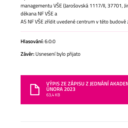
managementu VŠE (Jarošovská 1117/II, 37701, Ji
děkana NF VŠE a
AS NF VŠE zřídit uvedené centrum v této budově 
Hlasování:
6:0:0
Závěr:
Usnesení bylo přijato
VÝPIS ZE ZÁPISU Z JEDNÁNÍ AKADE
ÚNORA 2023
63,4 KB