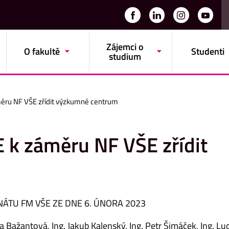
Zájemci o
O fakultě
Studenti
studium
ěru NF VŠE zřídit výzkumné centrum
 k záměru NF VŠE zřídit
NÁTU FM VŠE ZE DNE 6. ÚNORA 2023
a Bažantová, Ing. Jakub Kalenský, Ing. Petr Šimáček, Ing. Lu