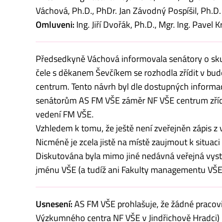
Váchová, Ph.D., PhDr. Jan Závodný Pospíšil, Ph.D.
Omluveni:
Ing. Jiří Dvořák, Ph.D., Mgr. Ing. Pavel K
Předsedkyně Váchová informovala senátory o skut
čele s děkanem Ševčíkem se rozhodla zřídit v bu
centrum. Tento návrh byl dle dostupných informa
senátorům AS FM VŠE záměr NF VŠE centrum zřídit 
vedení FM VŠE.
Vzhledem k tomu, že ještě není zveřejněn zápis z
Nicméně je zcela jistě na místě zaujmout k situaci
Diskutována byla mimo jiné nedávná veřejná vyst
jménu VŠE (a tudíž ani Fakulty managementu VŠE
Usnesení:
AS FM VŠE prohlašuje, že žádné pracov
Výzkumného centra NF VŠE v Jindřichově Hradci) n