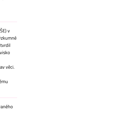
ŠE) v
 výzkumné
tvrdil
ovisko
av věci.
rému
ovaného