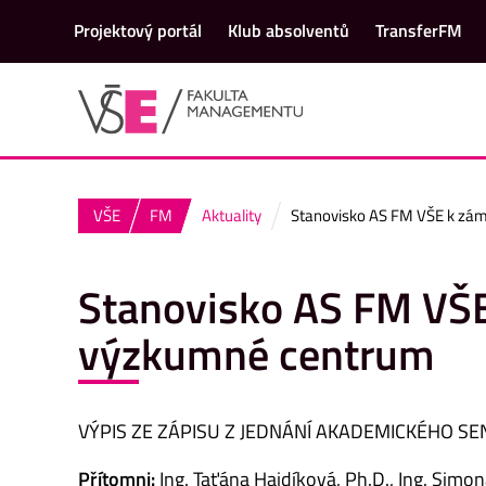
Projektový portál
Klub absolventů
TransferFM
VŠE
FM
Aktuality
Stanovisko AS FM VŠE k zám
Stanovisko AS FM VŠE
výzkumné centrum
VÝPIS ZE ZÁPISU Z JEDNÁNÍ AKADEMICKÉHO SE
Přítomni:
Ing. Taťána Hajdíková, Ph.D., Ing. Simon