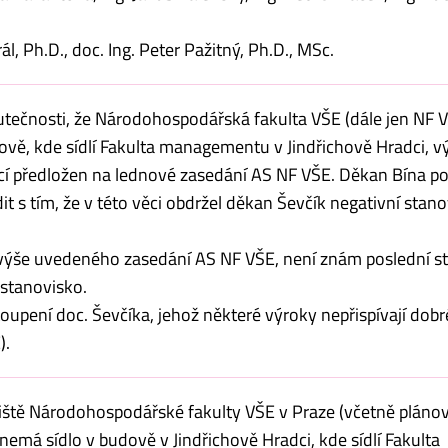
rál, Ph.D., doc. Ing. Peter Pažitný, Ph.D., MSc.
ečnosti, že Národohospodářská fakulta VŠE (dále jen NF V
dově, kde sídlí Fakulta managementu v Jindřichově Hradci,
cí předložen na lednové zasedání AS NF VŠE. Děkan Bína po
s tím, že v této věci obdržel děkan Ševčík negativní stan
 výše uvedeného zasedání AS NF VŠE, není znám poslední st
 stanovisko.
oupení doc. Ševčíka, jehož některé výroky nepřispívají dob
).
iště Národohospodářské fakulty VŠE v Praze (včetně plán
emá sídlo v budově v Jindřichově Hradci, kde sídlí Fakulta