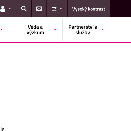
CZ
Vysoký kontrast
Odkazy pro uživatele
Hledat
Věda a
Partnerství a
výzkum
služby
cie