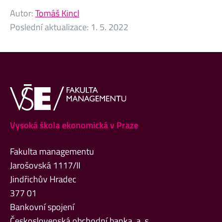
Autor:
Tomáš Kincl
Poslední aktualizace:
1. 5. 2022
Vysoká škola ekonomická v Praze
Fakulta managementu
Jarošovská 1117/II
Jindřichův Hradec
377 01
Bankovní spojení
Československá obchodní banka, a. s.