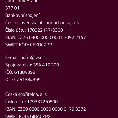
Jindřichův Hradec
377 01
Bankovní spojení
Československá obchodní banka, a. s.
Číslo účtu: 170922147/0300
IBAN: CZ75 0300 0000 0001 7092 2147
SWIFT KÓD: CEKOCZPP
E-mail:
pr.fm@vse.cz
Spojovatelka: 384 417 200
IČO: 61384399
DIČ: CZ61384399
Česká spořitelna, a. s.
Číslo účtu: 1793372/0800
IBAN: CZ59 0800 0000 0000 0179 3372
SWIFT KÓD: GIBACZPX