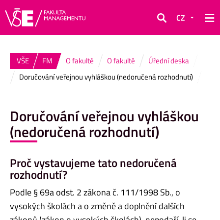
CZ
Hledat
VŠE
FM
O fakultě
O fakultě
Úřední deska
Doručování veřejnou vyhláškou (nedoručená rozhodnutí)
Doručování veřejnou vyhláškou
(nedoručená rozhodnutí)
Proč vystavujeme tato nedoručená
rozhodnutí?
Podle § 69a odst. 2 zákona č. 111/1998 Sb., o
vysokých školách a o změně a doplnění dalších
zákonů (zákon o vysokých školách), nepodaří-li se