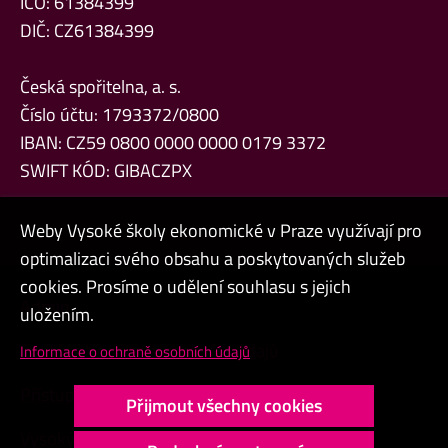
IČO: 61384399
DIČ: CZ61384399
Česká spořitelna, a. s.
Číslo účtu: 1793372/0800
IBAN: CZ59 0800 0000 0000 0179 3372
SWIFT KÓD: GIBACZPX
Weby Vysoké školy ekonomické v Praze využívají pro
optimalizaci svého obsahu a poskytovaných služeb
cookies. Prosíme o udělení souhlasu s jejich
Admin
uložením.
Cookies a ochrana osobních údajů
Informace o ochraně osobních údajů
Přístupnost webu
Přijmout všechny cookies
Vysoký kontrast