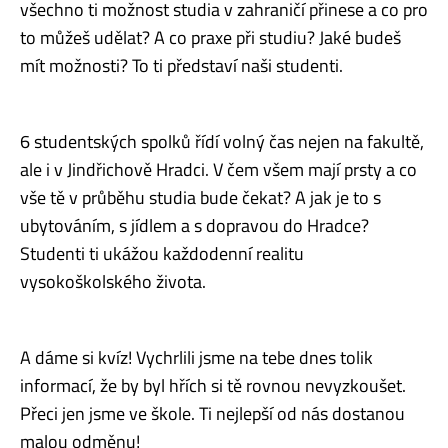
všechno ti možnost studia v zahraničí přinese a co pro
to můžeš udělat? A co praxe při studiu? Jaké budeš
mít možnosti? To ti představí naši studenti.
6 studentských spolků řídí volný čas nejen na fakultě,
ale i v Jindřichově Hradci. V čem všem mají prsty a co
vše tě v průběhu studia bude čekat? A jak je to s
ubytováním, s jídlem a s dopravou do Hradce?
Studenti ti ukážou každodenní realitu
vysokoškolského života.
A dáme si kvíz! Vychrlili jsme na tebe dnes tolik
informací, že by byl hřích si tě rovnou nevyzkoušet.
Přeci jen jsme ve škole. Ti nejlepší od nás dostanou
malou odměnu!