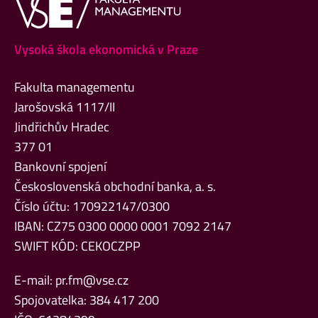
Vysoká škola ekonomická v Praze
Fakulta managementu
Jarošovská 1117/II
Jindřichův Hradec
377 01
Bankovní spojení
Československá obchodní banka, a. s.
Číslo účtu: 170922147/0300
IBAN: CZ75 0300 0000 0001 7092 2147
SWIFT KÓD: CEKOCZPP
E-mail:
pr.fm@vse.cz
Spojovatelka: 384 417 200