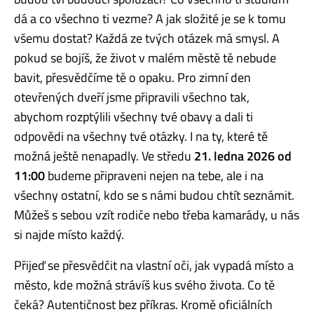
dá a co všechno ti vezme? A jak složité je se k tomu
všemu dostat? Každá ze tvých otázek má smysl. A
pokud se bojíš, že život v malém městě tě nebude
bavit, přesvědčíme tě o opaku. Pro zimní den
otevřených dveří jsme připravili všechno tak,
abychom rozptýlili všechny tvé obavy a dali ti
odpovědi na všechny tvé otázky. I na ty, které tě
možná ještě nenapadly. Ve středu
21. ledna 2026 od
11:00
budeme připraveni nejen na tebe, ale i na
všechny ostatní, kdo se s námi budou chtít seznámit.
Můžeš s sebou vzít rodiče nebo třeba kamarády, u nás
si najde místo každý.
Přijeď se přesvědčit na vlastní oči, jak vypadá místo a
město, kde možná strávíš kus svého života. Co tě
čeká? Autentičnost bez příkras. Kromě oficiálních