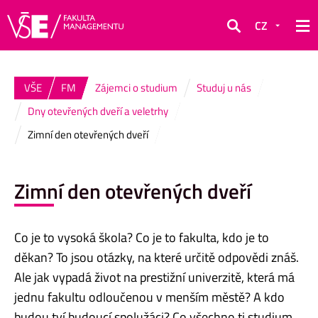
CZ
Hledat
VŠE
FM
Zájemci o studium
Studuj u nás
Dny otevřených dveří a veletrhy
Zimní den otevřených dveří
Zimní den otevřených dveří
Co je to vysoká škola? Co je to fakulta, kdo je to
děkan? To jsou otázky, na které určitě odpovědi znáš.
Ale jak vypadá život na prestižní univerzitě, která má
jednu fakultu odloučenou v menším městě? A kdo
budou tví budoucí spolužáci? Co všechno ti studium