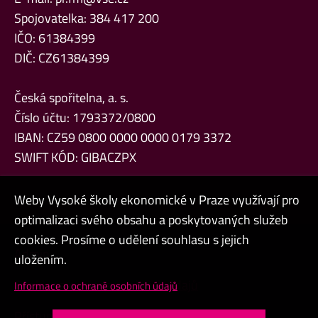
Spojovatelka: 384 417 200
IČO: 61384399
DIČ: CZ61384399
Česká spořitelna, a. s.
Číslo účtu: 1793372/0800
IBAN: CZ59 0800 0000 0000 0179 3372
SWIFT KÓD: GIBACZPX
Weby Vysoké školy ekonomické v Praze využívají pro
optimalizaci svého obsahu a poskytovaných služeb
cookies. Prosíme o udělení souhlasu s jejich
Admin
uložením.
Cookies a ochrana osobních údajů
Informace o ochraně osobních údajů
Přístupnost webu