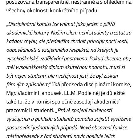
posuzována transparentně, nestranně a s ohledem na
všechny okolnosti konkrétního případu.
„Disciplinární komisi lze vnímat jako jeden z pilířů
akademické kultury. Naším cílem není studenty trestat za
každou chybu, ale především chránit principy poctivosti,
odpovědnosti a vzájemného respektu, na kterých je
vysokoškolské vzdělávání postaveno. Pokud chceme, aby
měl vysokoškolský diplom skutečnou hodnotu, musí si
být nejen studenti, ale i veřejnost jisti, že byl získán
férovým způsobem,“
říká předseda disciplinární komise,
Mgr. Vladimír Hanousek, LL.M. Podle něj je důležité
také to, že v komisi společně zasedají akademičtí
pracovníci i studenti.
„Právě spojení zkušeností
vyučujících a pohledu studentů pomáhá zajistit vyvážené
posuzování jednotlivých případů. Nové obsazení funkce
místopředsedy z řad studentů navíc posiluje jejich