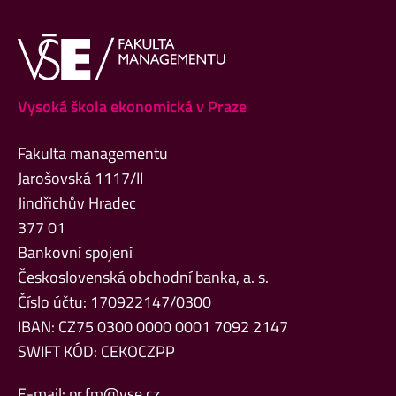
Vysoká škola ekonomická v Praze
Fakulta managementu
Jarošovská 1117/II
Jindřichův Hradec
377 01
Bankovní spojení
Československá obchodní banka, a. s.
Číslo účtu: 170922147/0300
IBAN: CZ75 0300 0000 0001 7092 2147
SWIFT KÓD: CEKOCZPP
E-mail:
pr.fm@vse.cz