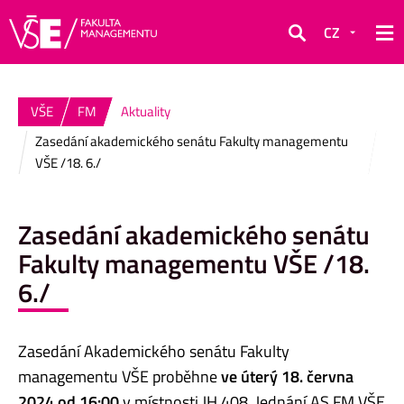
CZ
Hledat
VŠE
FM
Aktuality
Zasedání akademického senátu Fakulty managementu
VŠE /18. 6./
Zasedání akademického senátu
Fakulty managementu VŠE /18.
6./
Zasedání Akademického senátu Fakulty
managementu VŠE proběhne
ve úterý 18. června
2024 od 16:00
v místnosti JH 408. Jednání AS FM VŠE