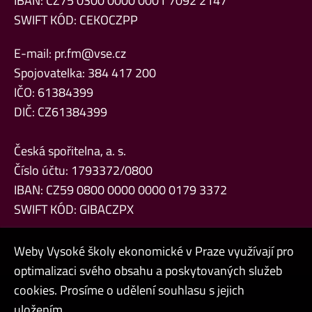
IBAN: CZ75 0300 0000 0001 7092 2147
SWIFT KÓD: CEKOCZPP
E-mail:
pr.fm@vse.cz
Spojovatelka: 384 417 200
IČO: 61384399
DIČ: CZ61384399
Česká spořitelna, a. s.
Číslo účtu: 1793372/0800
IBAN: CZ59 0800 0000 0000 0179 3372
SWIFT KÓD: GIBACZPX
Weby Vysoké školy ekonomické v Praze využívají pro
optimalizaci svého obsahu a poskytovaných služeb
cookies. Prosíme o udělení souhlasu s jejich
Admin
uložením.