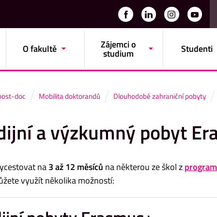
Zájemci o
O fakultě
Studenti
studium
post-doc
Mobilita doktorandů
Dlouhodobé zahraniční pobyty
dijní a výzkumný pobyt E
vycestovat na
3 až 12 měsíců
na některou ze škol z
program
ůžete využít několika možností: