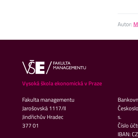
Autor:
M
Vysoká škola ekonomická v Praze
Fakulta managementu
Bankovní
Jarošovská 1117/II
Českoslo
Jindřichův Hradec
s.
377 01
Číslo ú
IBAN: C