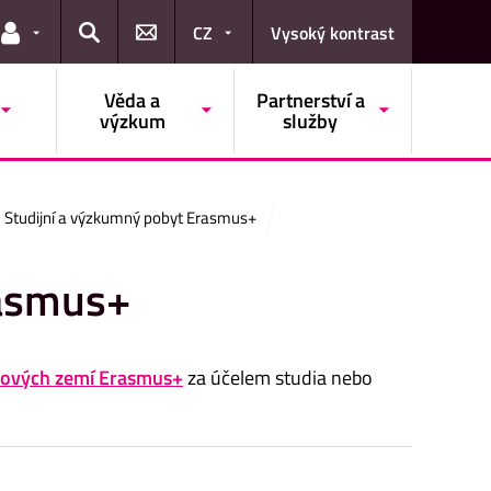
CZ
Vysoký kontrast
Odkazy pro uživatele
Hledat
Věda a
Partnerství a
výzkum
služby
Studijní a výzkumný pobyt Erasmus+
rasmus+
ových zemí Erasmus+
za účelem studia nebo