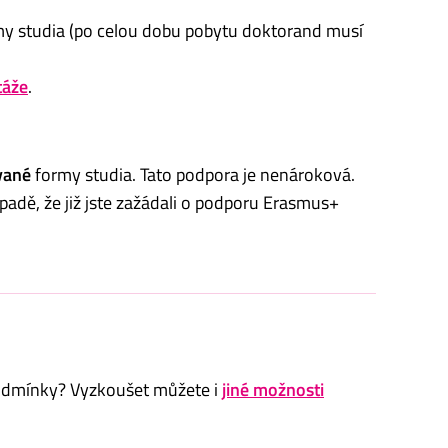
y studia (po celou dobu pobytu doktorand musí
táže
.
vané
formy studia. Tato podpora je nenároková.
adě, že již jste zažádali o podporu Erasmus+
podmínky? Vyzkoušet můžete i
jiné možnosti