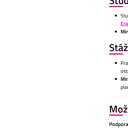
Stud
Stu
Er
Min
Stá
Pra
ost
Min
pla
Možn
Podpora