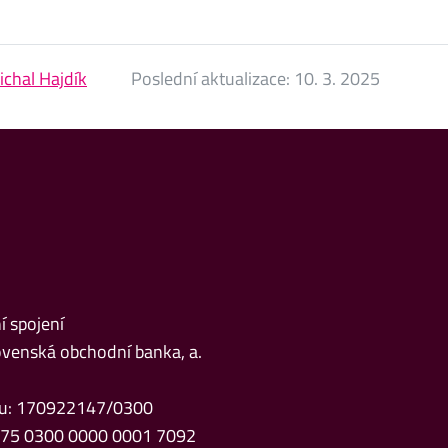
ichal Hajdík
Poslední aktualizace:
10. 3. 2025
 spojení
venská obchodní banka, a.
čtu: 170922147/0300
Z75 0300 0000 0001 7092