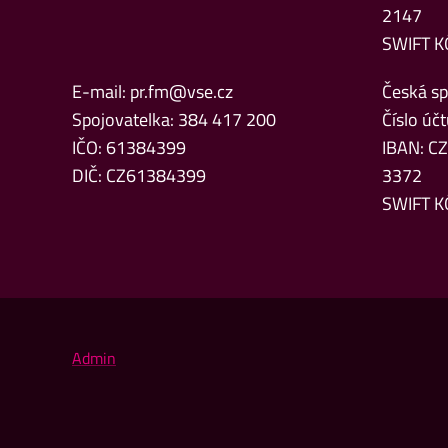
2147
SWIFT K
E-mail:
pr.fm@vse.cz
Česká spo
Spojovatelka: 384 417 200
Číslo ú
IČO: 61384399
IBAN: C
DIČ: CZ61384399
3372
SWIFT K
Admin