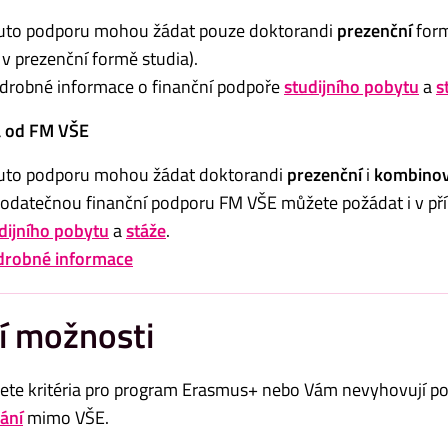
uto podporu mohou žádat pouze doktorandi
prezenční
form
 v prezenční formě studia).
drobné informace o finanční podpoře
studijního pobytu
a
s
 od FM VŠE
uto podporu mohou žádat doktorandi
prezenční
i
kombino
odatečnou finanční podporu FM VŠE můžete požádat i v příp
dijního pobytu
a
stáže
.
drobné informace
í možnosti
ete kritéria pro program Erasmus+ nebo Vám nevyhovují 
ání
mimo VŠE.