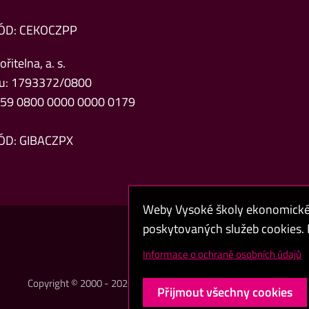
ÓD: CEKOCZPP
řitelna, a. s.
čtu: 1793372/0800
Z59 0800 0000 0000 0179
ÓD: GIBACZPX
Weby Vysoké školy ekonomické v
poskytovaných služeb cookies. P
Cookies a ochrana o
Informace o ochraně osobních údajů
Copyright © 2000 - 2026 Vysoká škola ekonomická v Praze
Přijmout všechny cookies