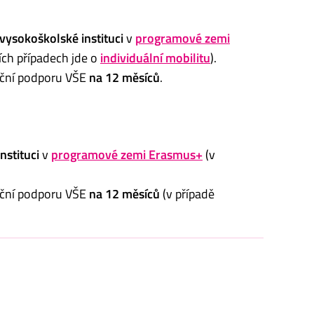
 vysokoškolské instituci
v
programové zemi
ích případech jde o
individuální mobilitu
).
nční podporu VŠE
na 12 měsíců
.
instituci
v
programové zemi Erasmus+
(v
nční podporu VŠE
na 12 měsíců
(v případě