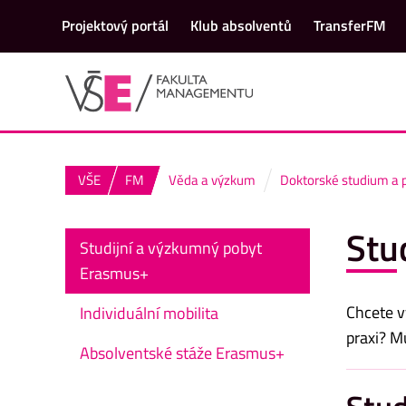
Projektový portál
Klub absolventů
TransferFM
VŠE
FM
Věda a výzkum
Doktorské studium a 
Stu
Studijní a výzkumný pobyt
Erasmus+
Chcete 
Individuální mobilita
praxi? M
Absolventské stáže Erasmus+