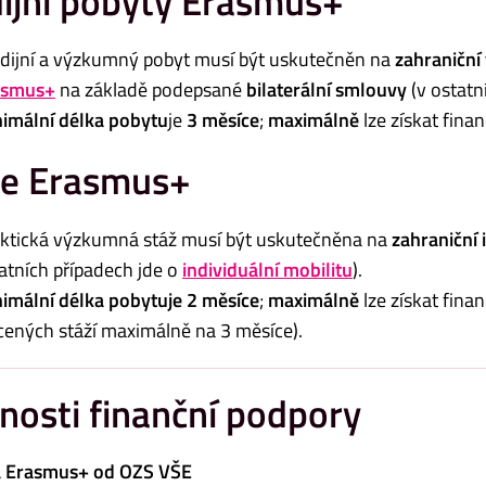
ijní pobyty Erasmus+
dijní a výzkumný pobyt musí být uskutečněn na
zahraniční
asmus+
na základě podepsané
bilaterální smlouvy
(v ostatn
imální délka pobytu
je
3 měsíce
;
maximálně
lze získat fina
že Erasmus+
ktická výzkumná stáž musí být uskutečněna na
zahraniční 
atních případech jde o
individuální mobilitu
).
imální délka pobytu
je 2 měsíce
;
maximálně
lze získat fina
cených stáží maximálně na 3 měsíce).
osti finanční podpory
 Erasmus+ od OZS VŠE