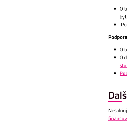
O t
být
Po
Podpora
O t
O d
stu
Po
Dalš
Nesplňuj
financov