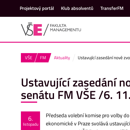
Projektový portál
Klub absolventů
TransferFM
VŠE
FM
Aktuality
Ustavující zasedání nově z
Ustavující zasedání 
senátu FM VŠE /6. 11
Předseda volební komise pro volby d
6.
ekonomické v Praze svolává ustavují
listopadu