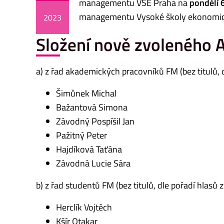
managementu VŠE Praha na
pondělí 
managementu Vysoké školy ekonomické
2023
Složení nově zvoleného 
a) z řad akademických pracovníků FM (bez titulů, 
Šimůnek Michal
Bažantová Simona
Závodný Pospíšil Jan
Pažitný Peter
Hajdíková Taťána
Závodná Lucie Sára
b) z řad studentů FM (bez titulů, dle pořadí hlasů 
Herclík Vojtěch
Kšír Otakar