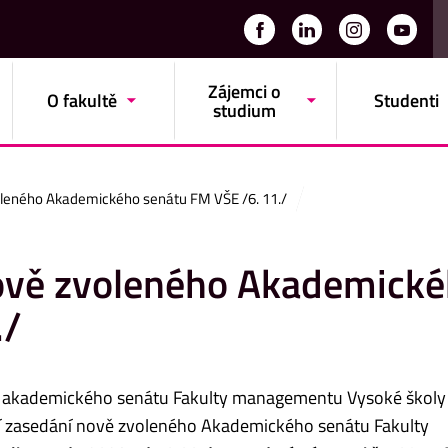
Zájemci o
O fakultě
Studenti
studium
voleného Akademického senátu FM VŠE /6. 11./
nově zvoleného Akademick
./
o akademického senátu Fakulty managementu Vysoké školy
cí zasedání nově zvoleného Akademického senátu Fakulty