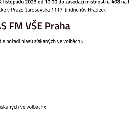
6. listopadu 2023 od 10:00 do zasedací místnosti č. 408
na 
 v Praze (Jarošovská 1117, Jindřichův Hradec).
AS FM VŠE Praha
dle pořadí hlasů získaných ve volbách):
získaných ve volbách):