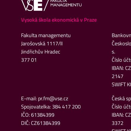
Vysoká škola ekonomická v Praze
Fakulta managementu
Bankovní
Jarošovská 1117/II
Českoslo
Jindřichův Hradec
s.
377 01
Číslo ú
IBAN: C
2147
SWIFT K
E-mail:
pr.fm@vse.cz
Česká spo
Spojovatelka: 384 417 200
Číslo ú
IČO: 61384399
IBAN: C
DIČ: CZ61384399
3372