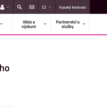
CZ
Vysoký kontrast
Odkazy pro uživatele
Hledat
Věda a
Partnerství a
výzkum
služby
ého